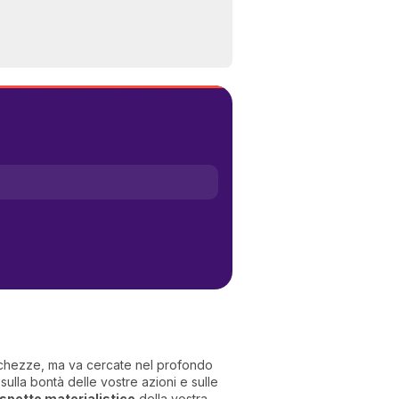
I 
e
pr
r
al
0
icchezze, ma va cercate nel profondo
 sulla bontà delle vostre azioni e sulle
aspetto materialistico
della vostra