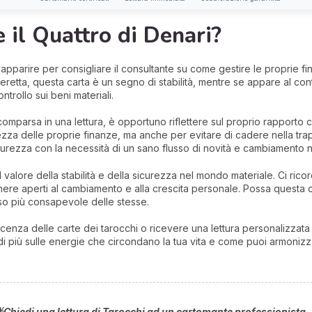
 il Quattro di Denari?
ò apparire per consigliare il consultante su come gestire le proprie fi
retta, questa carta è un segno di stabilità, mentre se appare al cont
trollo sui beni materiali.
omparsa in una lettura, è opportuno riflettere sul proprio rapporto co
zza delle proprie finanze, ma anche per evitare di cadere nella trapp
icurezza con la necessità di un sano flusso di novità e cambiamento ne
il valore della stabilità e della sicurezza nel mondo materiale. Ci r
ere aperti al cambiamento e alla crescita personale. Possa questa 
uso più consapevole delle stesse.
nza delle carte dei tarocchi o ricevere una lettura personalizzata c
ri di più sulle energie che circondano la tua vita e come puoi armoniz
Chiedi una lettura di Tarocchi ad un cartomante professionista. 