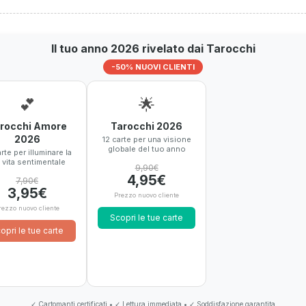
Il tuo anno 2026 rivelato dai Tarocchi
-50% NUOVI CLIENTI
💕
🌟
rocchi Amore
Tarocchi 2026
2026
12 carte per una visione
globale del tuo anno
rte per illuminare la
 vita sentimentale
9,90€
4,95€
7,90€
3,95€
Prezzo nuovo cliente
rezzo nuovo cliente
Scopri le tue carte
opri le tue carte
✓ Cartomanti certificati • ✓ Lettura immediata • ✓ Soddisfazione garantita