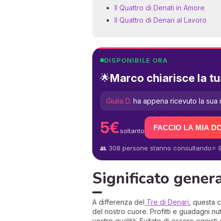
Il Quattro di Denati in Amore
Il Quattro di Denari al Lavoro
DISPONIBILE ORA
Marco chiarisce la tu
🌟
Giulia D.
ha appena ricevuto la sua 
5€
FACCIO LA MIA 
soltanto
👥 308 persone stanno consultando
⭐ 9
Significato gener
A differenza del
Tre di Denari
, questa 
del nostro cuore. Profitti e guadagni n
vostre qualità. Evitate di essere egoisti