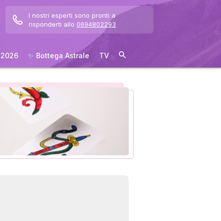
I nostri esperti sono pronti a
risponderti allo
0694802293
 2026
✨ Bottega Astrale
TV