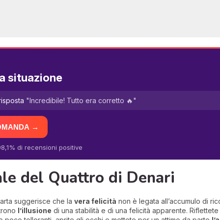
a situazione
risposta
"Incredibile! Tutto era corretto 🔥"
DOMANDA →
8,1% di recensioni positive
ale del Quattro di Denari
carta suggerisce che la
vera felicità
non è legata all’accumulo di r
utrono
l’illusione
di una stabilità e di una felicità apparente. Riflettete
 o poco tolleranti, aprite gli occhi e mettete per un attimo da parte
l’