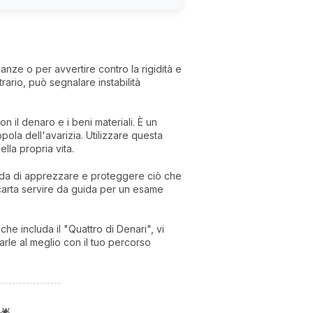
nanze o per avvertire contro la rigidità e
rario, può segnalare instabilità
n il denaro e i beni materiali. È un
ola dell'avarizia. Utilizzare questa
lla propria vita.
icorda di apprezzare e proteggere ciò che
carta servire da guida per un esame
he includa il "Quattro di Denari", vi
zarle al meglio con il tuo percorso
🌟