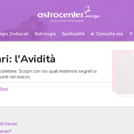
egni Zodiacali
Astrologia
Spiritualità
💫 Consulta ora
🥂
i: l'Avidità
oletane. Scopri con noi quali misteriosi segreti si
enti nel mazzo.
Rosa
di Denari
enari?