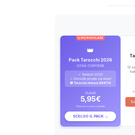
IL PIÙ POPOLARE
👑
Ta
Pack Tarocchi 2026
COSA CONTIENE
12 ca
tua
✓ Tarocchi 2026
✓ Consulto privato via email
🎁 Tarocchi Amore GRATIS
P
11,90€
5,95€
Sc
Prezzo nuovo cliente
SCELGO IL PACK →