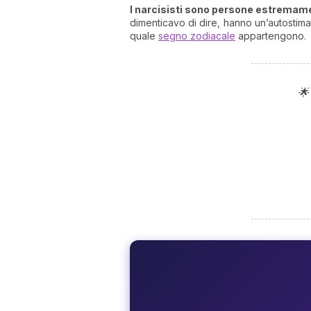
I narcisisti sono persone estremam
dimenticavo di dire, hanno un’autostima
quale
segno zodiacale
appartengono.
🌟