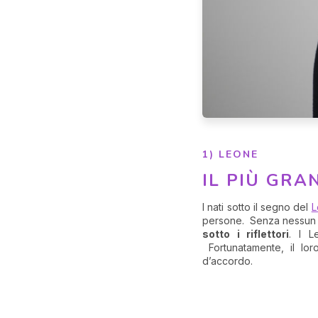
1) LEONE
IL PIÙ GRA
I nati sotto il segno del
L
persone. Senza nessun d
sotto i riflettori
. I L
Fortunatamente, il lo
d’accordo.