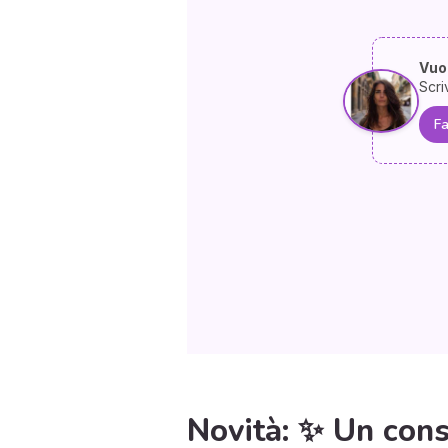
Vuoi
Scri
Fa
Novità: ✨ Un consu