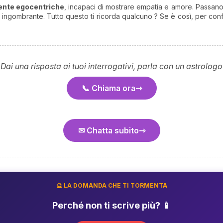
ente egocentriche
, incapaci di mostrare empatia e amore. Passano il
 ingombrante. Tutto questo ti ricorda qualcuno ? Se è così, per confe
 Dai una risposta ai tuoi interrogativi, parla con un astrologo
📞 Chiama ora
✉ Chatta subito
🔮 LA DOMANDA CHE TI TORMENTA
Perché non ti scrive più? 📱