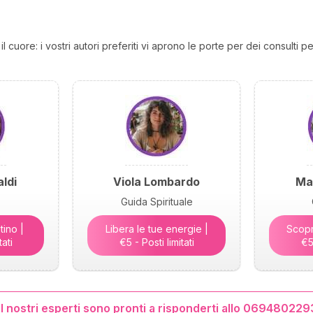
 cuore: i vostri autori preferiti vi aprono le porte per dei consulti pe
ldi
Viola Lombardo
Ma
Guida Spirituale
tino |
Libera le tue energie |
Scopri
tati
€5 - Posti limitati
€5 
 I nostri esperti sono pronti a risponderti allo 069480229