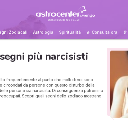
egni Zodiacali
Astrologia
Spiritualità
💫 Consulta ora
🥂
 segni più narcisisti
 molto frequentemente al punto che molti di noi sono
re circondati da persone con questo disturbo della
5% delle persone sia narcisista. Di conseguenza potremmo
reoccupati. Scopri quali segni dello zodiaco mostrano