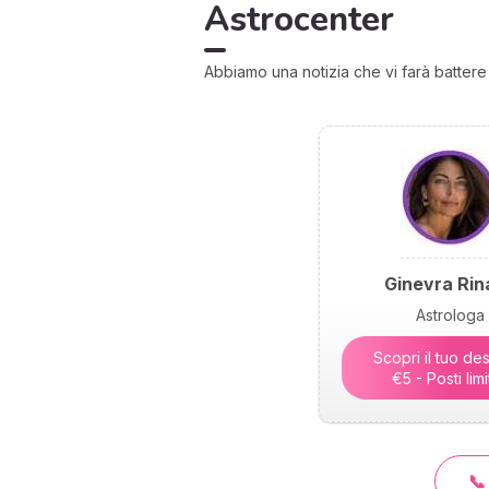
Astrocenter
Abbiamo una notizia che vi farà battere il
Ginevra Rina
Astrologa
Scopri il tuo des
€5 - Posti limi
📞