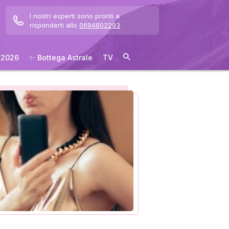
I nostri esperti sono pronti a
risponderti allo
0694802293
 2026
✨ Bottega Astrale
TV