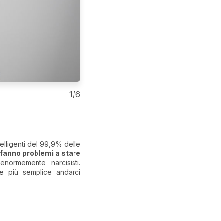
1/6
2) SCORPIONE
OCCHI APERTI
elligenti del 99,9% delle
Se sei abbastanza fortunato
 fanno problemi a stare
accorgerai del loro lato oscu
normemente narcisisti.
Scorpione con un ego ferit
e più semplice andarci