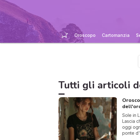
Oroscopo
Cartomanzia
S
Tutti gli articoli d
Oroscop
dell'or
Sole in 
Lascia ch
oggi ogn
ponte d'
con gioia