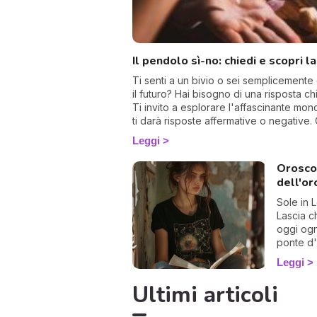
Il pendolo sì-no: chiedi e scopri l
Ti senti a un bivio o sei semplicemente 
il futuro? Hai bisogno di una risposta ch
Ti invito a esplorare l'affascinante mo
ti darà risposte affermative o negative. 
un devoto, potrebbe illuminarti in mod
Leggi
Oroscop
dell'or
Sole in 
Lascia ch
oggi ogn
ponte d'
con gioia
Leggi
Ultimi articoli