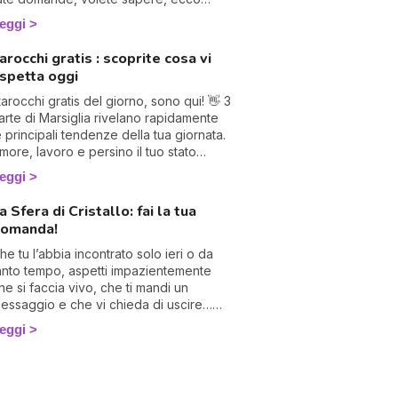
erché abbiamo deciso di creare
eggi
uesta speciale pagina di
hiaroveggenza sull'amore. Letture dei
arocchi gratis : scoprite cosa vi
arocchi dell'amore, compatibilità,
spetta oggi
onsigli... troverai tutto qui, buon
ivertimento! 💖
 tarocchi gratis del giorno, sono qui! 👋 3
arte di Marsiglia rivelano rapidamente
e principali tendenze della tua giornata.
more, lavoro e persino il tuo stato
'animo: saprai tutto. Concentrati e gira 3
eggi
arte per scoprire cosa ti riserva la
iornata
a Sfera di Cristallo: fai la tua
omanda!
he tu l’abbia incontrato solo ieri o da
anto tempo, aspetti impazientemente
he si faccia vivo, che ti mandi un
essaggio e che vi chieda di uscire…
a nulla, per il momento tutto tace. Sei
eggi
roprio sicuro che stia pensando a te?
coprilo subito, chiedilo alla sfera di
ristallo di Astocenter!