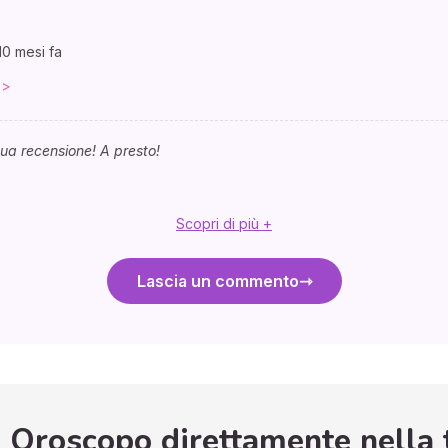
10 mesi fa
 >
tua recensione! A presto!
Scopri di più +
Lascia un commento
o Oroscopo direttamente nella 