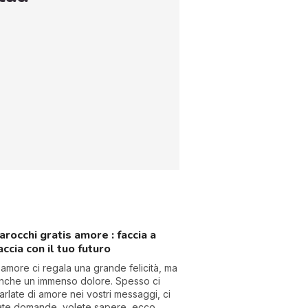
arocchi gratis amore : faccia a
accia con il tuo futuro
'amore ci regala una grande felicità, ma
nche un immenso dolore. Spesso ci
arlate di amore nei vostri messaggi, ci
ate domande, volete sapere, ecco