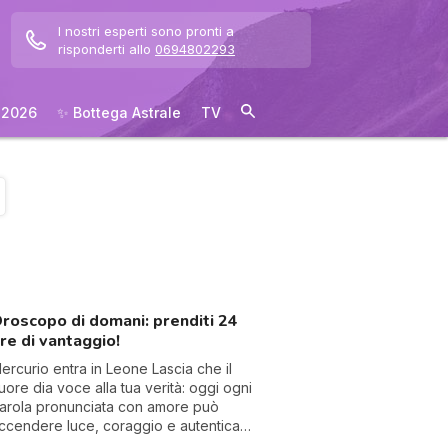
I nostri esperti sono pronti a
risponderti allo
0694802293
 2026
✨ Bottega Astrale
TV
roscopo di domani: prenditi 24
re di vantaggio!
ercurio entra in Leone Lascia che il
uore dia voce alla tua verità: oggi ogni
arola pronunciata con amore può
ccendere luce, coraggio e autentica
onnessione.