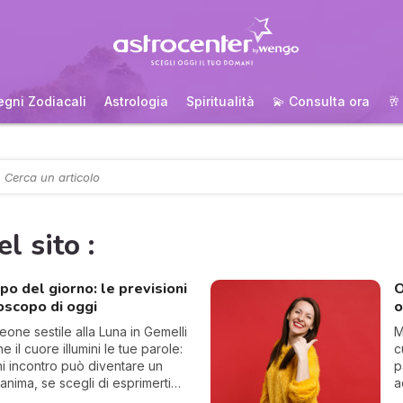
egni Zodiacali
Astrologia
Spiritualità
💫 Consulta ora
🥂
el sito :
o del giorno: le previsioni
O
oscopo di oggi
o
Leone sestile alla Luna in Gemelli
M
e il cuore illumini le tue parole:
c
i incontro può diventare un
p
anima, se scegli di esprimerti
a
 e autenticità.
c