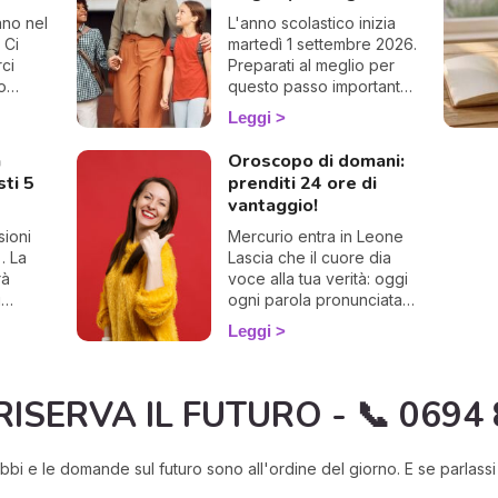
vano nel
L'anno scolastico inizia
 Ci
martedì 1 settembre 2026.
ci
Preparati al meglio per
ro
questo passo importante
con il nostro oroscopo
Leggi
speciale dedicato al
rientro!
a
Oroscopo di domani:
sti 5
prenditi 24 ore di
vantaggio!
sioni
Mercurio entra in Leone
… La
Lascia che il cuore dia
rà
voce alla tua verità: oggi
i
ogni parola pronunciata
ogo
con amore può
Leggi
e come
accendere luce, coraggio
e autentica connessione.
RISERVA IL FUTURO - 📞 0694
bbi e le domande sul futuro sono all'ordine del giorno. E se parlas