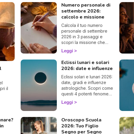
Numero personale di
settembre 2026:
calcolo e missione
Calcola il tuo numero
personale di settembre
2026 in 3 passaggi e
scopri la missione che
questo mese ti riserva,
Leggi
cifra per cifra. 🔢✨
Eclissi lunari e solari
l
2026: date e influenze
Eclissi solari e lunari 2026:
date, gradi e influenze
el
astrologiche. Scopri come
ri il
questi 4 potenti fenomeni
agiscono sulla tua vita.
Leggi
unare?
Oroscopo Scuola
in
2026: Tuo Figlio
Segno per Segno