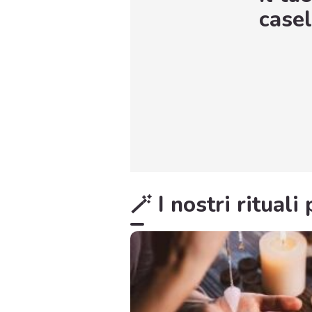
casel
🪄 I nostri ritual