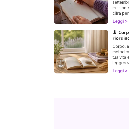
settembr
missione
cifra per
Leggi
🧹 Corp
riordin
Corpo, m
metodica
tua vita 
leggerez
Leggi