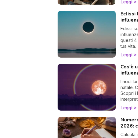
Leggi
Eclissi
influen
Eclissi s
influenz
questi 4
tua vita.
Leggi
Cos'è 
influen
I nodi lu
natale. 
Scopri i 
interpre
Leggi
Numero
2026: c
Calcola 