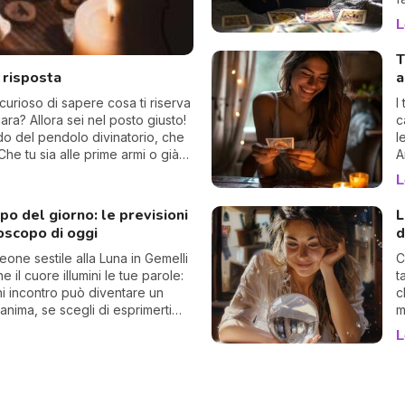
p
L
q
c
T
t
a risposta
a
c
d
curioso di sapere cosa ti riserva
I
iara? Allora sei nel posto giusto!
c
ndo del pendolo divinatorio, che
l
Che tu sia alle prime armi o già
A
o sorprendente.
d
L
c
g
o del giorno: le previsioni
L
oscopo di oggi
d
Leone sestile alla Luna in Gemelli
C
e il cuore illumini le tue parole:
t
i incontro può diventare un
c
anima, se scegli di esprimerti
m
 e autenticità.
M
L
p
S
c