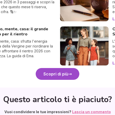
e 2026 in 3 passaggi e scopri la
r
 che questo mese ti riserva,
S
 cifra. 🔢✨
e
L
o, mente, casa: il grande
O
o per il rientro
S
ente, casa: sfrutta l'energia
L
 della Vergine per riordinare la
s
e affrontare il rientro 2026 con
q
za. La guida di Ema.
o
L
Scopri di più
Questo articolo ti è piaciuto?
Vuoi condividere le tue impressioni?
Lascia un commento