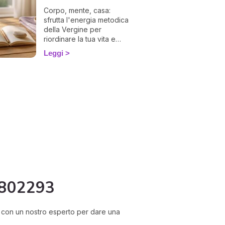
Corpo, mente, casa:
sfrutta l'energia metodica
della Vergine per
riordinare la tua vita e
affrontare il rientro 2026
Leggi
con leggerezza. La guida
di Ema.
 802293
si con un nostro esperto per dare una