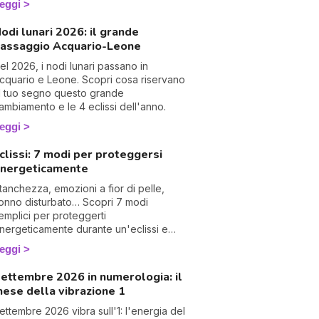
eggi
odi lunari 2026: il grande
assaggio Acquario-Leone
el 2026, i nodi lunari passano in
cquario e Leone. Scopri cosa riservano
l tuo segno questo grande
ambiamento e le 4 eclissi dell'anno.
eggi
clissi: 7 modi per proteggersi
nergeticamente
tanchezza, emozioni a fior di pelle,
I 
onno disturbato… Scopri 7 modi
e
emplici per proteggerti
pr
nergeticamente durante un'eclissi e
r
iverla con dolcezza. 🛡️🌒
al
eggi
0
ettembre 2026 in numerologia: il
ese della vibrazione 1
ettembre 2026 vibra sull'1: l'energia del