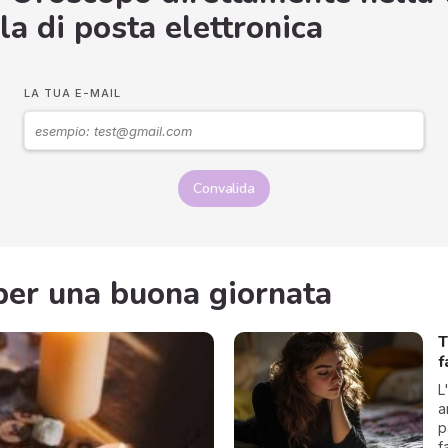
la di posta elettronica
LA TUA E-MAIL
Convalida
i per una buona giornata
T
f
L
a
p
f