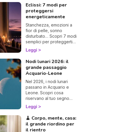
Eclissi: 7 modi per
proteggersi
energeticamente
Stanchezza, emozioni a
fior di pelle, sonno
disturbato… Scopri 7 modi
semplici per proteggerti
energeticamente durante
Leggi
un'eclissi e viverla con
dolcezza. 🛡️🌒
Nodi lunari 2026: il
grande passaggio
Acquario-Leone
Nel 2026, i nodi lunari
passano in Acquario e
Leone. Scopri cosa
riservano al tuo segno
questo grande
Leggi
cambiamento e le 4
eclissi dell'anno.
🧹 Corpo, mente, casa:
il grande riordino per
il rientro