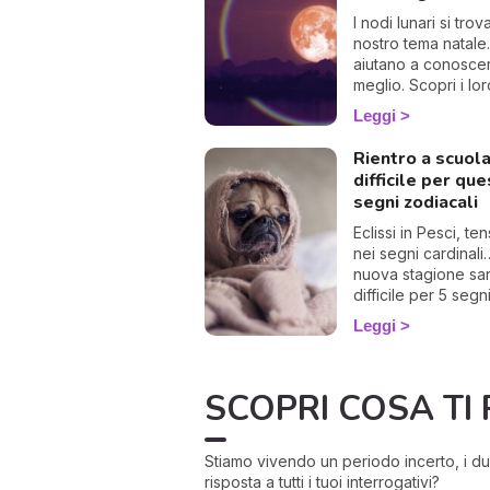
I nodi lunari si tro
nostro tema natale.
aiutano a conoscer
meglio. Scopri i lo
significati e le
Leggi
interpretazioni
astrologiche.
Rientro a scuol
difficile per que
segni zodiacali
Eclissi in Pesci, ten
nei segni cardinali
nuova stagione sa
difficile per 5 segn
zodiacali. L'astrol
Leggi
svela quali sono 
affrontarla.
SCOPRI COSA TI 
Stiamo vivendo un periodo incerto, i du
risposta a tutti i tuoi interrogativi?