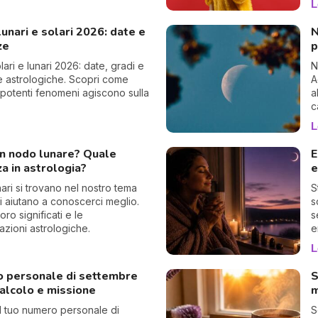
L
 lunari e solari 2026: date e
N
ze
p
olari e lunari 2026: date, gradi e
N
e astrologiche. Scopri come
A
 potenti fenomeni agiscono sulla
a
c
L
un nodo lunare? Quale
E
za in astrologia?
e
nari si trovano nel nostro tema
S
Ci aiutano a conoscerci meglio.
s
loro significati e le
s
tazioni astrologiche.
e
v
L
 personale di settembre
S
alcolo e missione
m
il tuo numero personale di
S