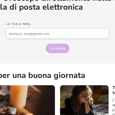
la di posta elettronica
LA TUA E-MAIL
Convalida
i per una buona giornata
T
f
L
a
p
f