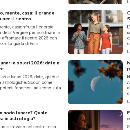
L
o, mente, casa: il grande
O
o per il rientro
S
ente, casa: sfrutta l'energia
L
 della Vergine per riordinare la
s
e affrontare il rientro 2026 con
q
za. La guida di Ema.
o
L
 lunari e solari 2026: date e
N
ze
p
olari e lunari 2026: date, gradi e
N
e astrologiche. Scopri come
A
 potenti fenomeni agiscono sulla
a
c
L
un nodo lunare? Quale
E
za in astrologia?
e
nari si trovano nel nostro tema
S