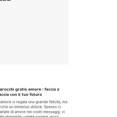
arocchi gratis amore : faccia a
accia con il tuo futuro
'amore ci regala una grande felicità, ma
nche un immenso dolore. Spesso ci
arlate di amore nei vostri messaggi, ci
ate domande, volete sapere, ecco