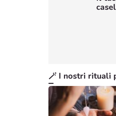
casel
🪄 I nostri ritual