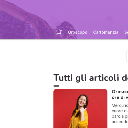
Oroscopo
Cartomanzia
S
Tutti gli articoli d
Oroscop
ore di 
Mercurio
cuore di
parola 
accender
conness