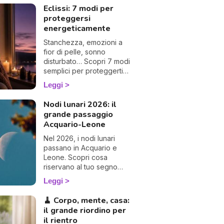
Eclissi: 7 modi per
proteggersi
energeticamente
Stanchezza, emozioni a
fior di pelle, sonno
disturbato… Scopri 7 modi
semplici per proteggerti
energeticamente durante
Leggi
un'eclissi e viverla con
dolcezza. 🛡️🌒
Nodi lunari 2026: il
grande passaggio
Acquario-Leone
Nel 2026, i nodi lunari
passano in Acquario e
Leone. Scopri cosa
riservano al tuo segno
questo grande
Leggi
cambiamento e le 4
eclissi dell'anno.
🧹 Corpo, mente, casa:
il grande riordino per
il rientro