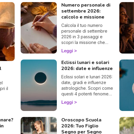
Numero personale di
settembre 2026:
calcolo e missione
Calcola il tuo numero
personale di settembre
2026 in 3 passaggi e
scopri la missione che
questo mese ti riserva,
Leggi
cifra per cifra. 🔢✨
Eclissi lunari e solari
l
2026: date e influenze
Eclissi solari e lunari 2026:
date, gradi e influenze
el
astrologiche. Scopri come
ri il
questi 4 potenti fenomeni
agiscono sulla tua vita.
Leggi
unare?
Oroscopo Scuola
in
2026: Tuo Figlio
Segno per Segno