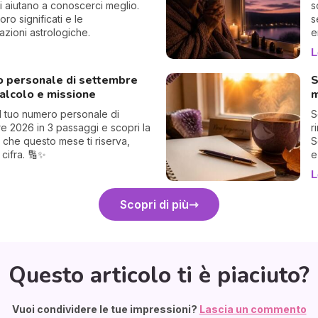
Ci aiutano a conoscerci meglio.
s
loro significati e le
s
tazioni astrologiche.
e
v
L
 personale di settembre
S
alcolo e missione
m
il tuo numero personale di
S
e 2026 in 3 passaggi e scopri la
r
 che questo mese ti riserva,
S
 cifra. 🔢✨
e
L
Scopri di più
Questo articolo ti è piaciuto?
Vuoi condividere le tue impressioni?
Lascia un commento