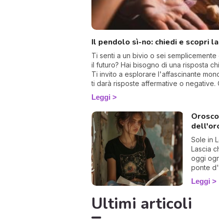
Il pendolo sì-no: chiedi e scopri l
Ti senti a un bivio o sei semplicemente 
il futuro? Hai bisogno di una risposta ch
Ti invito a esplorare l'affascinante mo
ti darà risposte affermative o negative. 
un devoto, potrebbe illuminarti in mod
Leggi
Oroscop
dell'or
Sole in 
Lascia ch
oggi ogn
ponte d'
con gioia
Leggi
Ultimi articoli