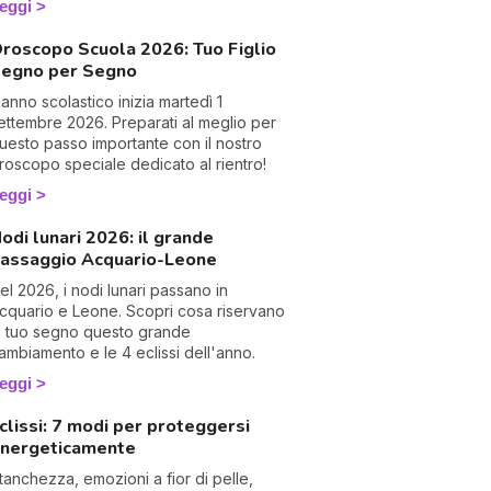
eggi
roscopo Scuola 2026: Tuo Figlio
egno per Segno
'anno scolastico inizia martedì 1
ettembre 2026. Preparati al meglio per
uesto passo importante con il nostro
roscopo speciale dedicato al rientro!
eggi
odi lunari 2026: il grande
assaggio Acquario-Leone
el 2026, i nodi lunari passano in
I 
cquario e Leone. Scopri cosa riservano
e
l tuo segno questo grande
pr
ambiamento e le 4 eclissi dell'anno.
r
al
eggi
0
clissi: 7 modi per proteggersi
nergeticamente
tanchezza, emozioni a fior di pelle,