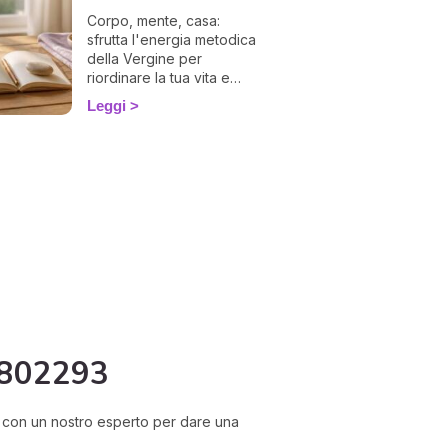
Corpo, mente, casa:
sfrutta l'energia metodica
della Vergine per
riordinare la tua vita e
affrontare il rientro 2026
Leggi
con leggerezza. La guida
di Ema.
 802293
si con un nostro esperto per dare una