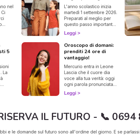
vano nel
L'anno scolastico inizia
 Ci
martedì 1 settembre 2026.
ci
Preparati al meglio per
ro
questo passo importante
con il nostro oroscopo
Leggi
speciale dedicato al
rientro!
a
Oroscopo di domani:
sti 5
prenditi 24 ore di
vantaggio!
sioni
Mercurio entra in Leone
… La
Lascia che il cuore dia
rà
voce alla tua verità: oggi
i
ogni parola pronunciata
ogo
con amore può
Leggi
e come
accendere luce, coraggio
e autentica connessione.
RISERVA IL FUTURO - 📞 0694
bbi e le domande sul futuro sono all'ordine del giorno. E se parlas