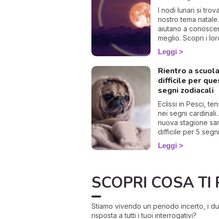
I nodi lunari si tro
nostro tema natale.
aiutano a conoscer
meglio. Scopri i lo
significati e le
Leggi
interpretazioni
astrologiche.
Rientro a scuol
difficile per que
segni zodiacali
Eclissi in Pesci, ten
nei segni cardinali
nuova stagione sa
difficile per 5 segn
zodiacali. L'astrol
Leggi
svela quali sono 
affrontarla.
SCOPRI COSA TI 
Stiamo vivendo un periodo incerto, i du
risposta a tutti i tuoi interrogativi?