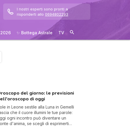
I nostri esperti sono pronti a
risponderti allo
0694802293
 2026
✨ Bottega Astrale
TV
roscopo del giorno: le previsioni
ell'oroscopo di oggi
ole in Leone sestile alla Luna in Gemelli
ascia che il cuore illumini le tue parole:
ggi ogni incontro può diventare un
onte d'anima, se scegli di esprimerti
on gioia e autenticità.