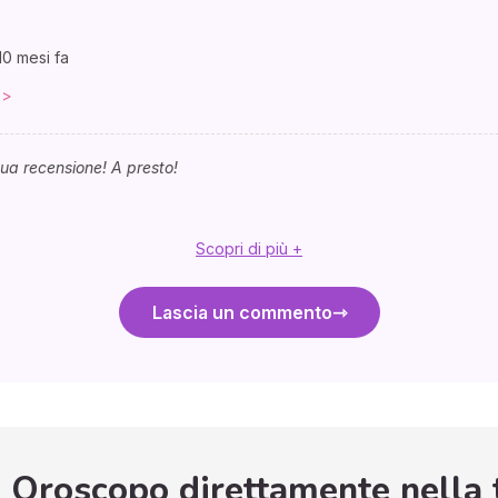
10 mesi fa
 >
tua recensione! A presto!
Scopri di più +
Lascia un commento
o Oroscopo direttamente nella 