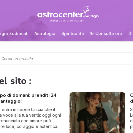
egni Zodiacali
Astrologia
Spiritualità
💫 Consulta ora
🥂
el sito :
o di domani: prenditi 24
O
vantaggio!
d
 entra in Leone Lascia che il
S
a voce alla tua verità: oggi ogni
L
pronunciata con amore può
o
e luce, coraggio e autentica
p
ione.
c