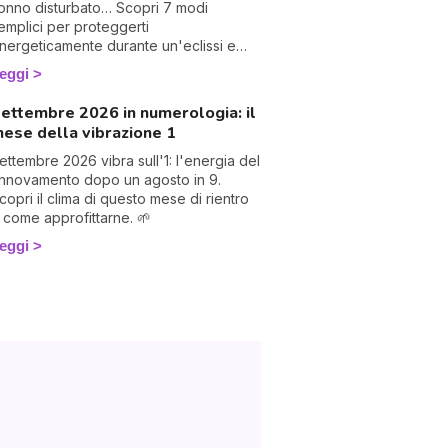
onno disturbato… Scopri 7 modi
emplici per proteggerti
nergeticamente durante un'eclissi e
iverla con dolcezza. 🛡️🌒
eggi
ettembre 2026 in numerologia: il
ese della vibrazione 1
ettembre 2026 vibra sull'1: l'energia del
innovamento dopo un agosto in 9.
copri il clima di questo mese di rientro
 come approfittarne. 🌱
eggi