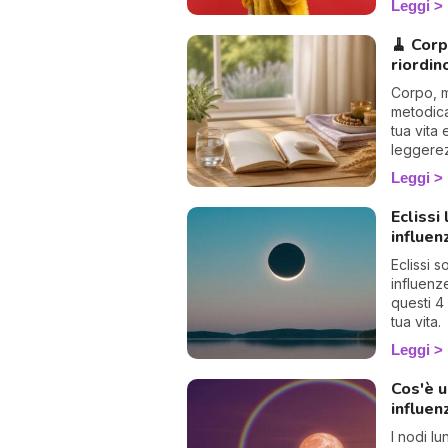
Leggi
🧹 Corp
riordin
Corpo, m
metodica
tua vita 
leggerez
Leggi
Eclissi
influen
Eclissi s
influenz
questi 4
tua vita.
Leggi
Cos'è 
influen
I nodi lu