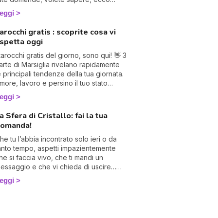
erché abbiamo deciso di creare
eggi
uesta speciale pagina di
hiaroveggenza sull'amore. Letture dei
arocchi gratis : scoprite cosa vi
arocchi dell'amore, compatibilità,
spetta oggi
onsigli... troverai tutto qui, buon
ivertimento! 💖
 tarocchi gratis del giorno, sono qui! 👋 3
arte di Marsiglia rivelano rapidamente
e principali tendenze della tua giornata.
more, lavoro e persino il tuo stato
'animo: saprai tutto. Concentrati e gira 3
eggi
arte per scoprire cosa ti riserva la
iornata
a Sfera di Cristallo: fai la tua
omanda!
he tu l’abbia incontrato solo ieri o da
anto tempo, aspetti impazientemente
he si faccia vivo, che ti mandi un
essaggio e che vi chieda di uscire…
a nulla, per il momento tutto tace. Sei
eggi
roprio sicuro che stia pensando a te?
coprilo subito, chiedilo alla sfera di
ristallo di Astocenter!