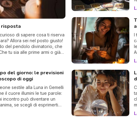
p
L
q
c
T
t
a risposta
a
c
d
curioso di sapere cosa ti riserva
I
iara? Allora sei nel posto giusto!
c
ndo del pendolo divinatorio, che
l
Che tu sia alle prime armi o già
A
o sorprendente.
d
L
c
g
o del giorno: le previsioni
L
oscopo di oggi
d
Leone sestile alla Luna in Gemelli
C
e il cuore illumini le tue parole:
t
i incontro può diventare un
c
anima, se scegli di esprimerti
m
 e autenticità.
M
L
p
S
c