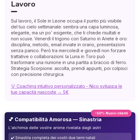
Lavoro
Sul lavoro, il Sole in Leone occupa il punto più visibile
del tuo cielo settimanale: sembra una capa luminosa,
elegante, ma un po’ esigente, che ti chiede risultati e
non scuse. Venerdì il trigono con Saturno in Ariete è oro:
disciplina, metodo, email inviate in orario, presentazioni
senza panico. Però tra mercoledì e giovedì non forzare
trattative o collaborazioni: la Luna in Toro può
trasformare una riunione in una partita a braccio di ferro.
Strategia Scorpione: ascolta, prendi appunti, poi colpisci
con precisione chirurgica.
💡 Coaching intuitivo personalizzato - Nico sviluppa le
tue capacità nascoste → 5€
-50% Nuovi clienti
💕 Compatibilità Amorosa — Sinastria
L'alchimia delle vostre anime rivelata dagli astri
✔️ Sinastria completa dei vostri due temi natali