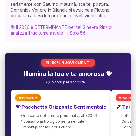
seriamente con Saturno: maturità, scelte, postura.
Domenica Venere in Bilancia si avvicina a Plutone:
preparati a desideri profondi e rivelazioni sottili.
🌟 Il 2026 è DETERMINANTE per te! Ginevra Rinaldi
analizza il tuo tema astrale → Solo 5€
🎁 -50% NUOVI CLIENTI
Illumina la tua vita amorosa 💝
👉 Scorri per scoprire →
👑 PREMIUM
⭐ POPOLA
💝 Pacchetto Orizzonte Sentimentale
💕 Taro
Oroscopo dell'amore personalizzato 2026
Lettura
1 consulto astrologico sentimentale
Guida agl
Transiti planetari per il cuore
Consigli