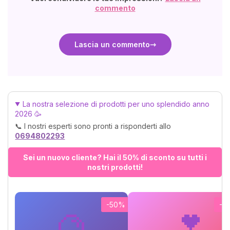
commento
Lascia un commento
La nostra selezione di prodotti per uno splendido anno
2026 🥳
📞 I nostri esperti sono pronti a risponderti allo
0694802293
Sei un nuovo cliente? Hai il 50% di sconto su tutti i
nostri prodotti!
-50%
-5