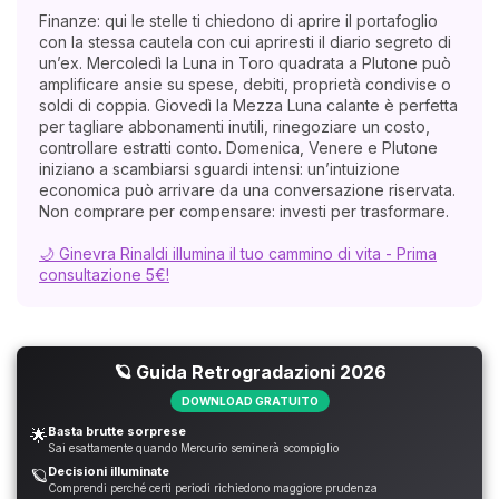
Finanze: qui le stelle ti chiedono di aprire il portafoglio
con la stessa cautela con cui apriresti il diario segreto di
un’ex. Mercoledì la Luna in Toro quadrata a Plutone può
amplificare ansie su spese, debiti, proprietà condivise o
soldi di coppia. Giovedì la Mezza Luna calante è perfetta
per tagliare abbonamenti inutili, rinegoziare un costo,
controllare estratti conto. Domenica, Venere e Plutone
iniziano a scambiarsi sguardi intensi: un’intuizione
economica può arrivare da una conversazione riservata.
Non comprare per compensare: investi per trasformare.
🌙 Ginevra Rinaldi illumina il tuo cammino di vita - Prima
consultazione 5€!
🪐 Guida Retrogradazioni 2026
DOWNLOAD GRATUITO
Basta brutte sorprese
🌟
Sai esattamente quando Mercurio seminerà scompiglio
Decisioni illuminate
🪐
Comprendi perché certi periodi richiedono maggiore prudenza