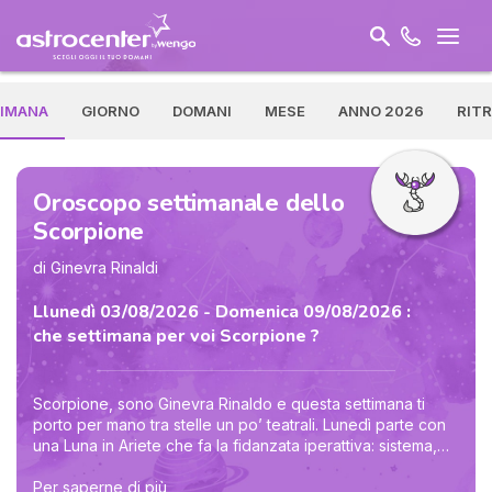
IMANA
GIORNO
DOMANI
MESE
ANNO 2026
RIT
Oroscopo settimanale dello
Scorpione
di Ginevra Rinaldi
Llunedì 03/08/2026 - Domenica 09/08/2026 :
che settimana per voi Scorpione ?
Scorpione, sono Ginevra Rinaldo e questa settimana ti
porto per mano tra stelle un po’ teatrali. Lunedì parte con
una Luna in Ariete che fa la fidanzata iperattiva: sistema,
corre, pretende. Mercoledì la Luna in Toro litiga con
Plutone in Acquario e ti mostra dove stai stringendo
Per saperne di più