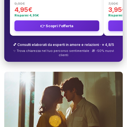
9,90€
7,90€
4,95€
3,95€
Risparmi 4,95€
Risparmi 3
👉 Scopri l'offerta
💕 Consulti elaborati da esperti in amore e relazioni · ⭐ 4,8/5
✨ Trova chiarezza nel tuo percorso sentimentale · 🎁 -50% nuovi
clienti