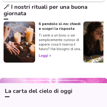
🪄 I nostri rituali per una buona
giornata
Il pendolo sì-no: chiedi
e scopri la risposta
Ti senti a un bivio o sei
semplicemente curioso di
sapere cosa ti riserva il
futuro? Hai bisogno di una
risposta chiara? Allora sei
Leggi
nel posto giusto! Ti invito a
esplorare l'affascinante
mondo del pendolo
divinatorio, che ti darà
Aquarius
Scorpio
Sagittarius
risposte affermative o
Capricorn
Pisces
Libra
Aries
Virgo
Taurus
negative. Che tu sia alle
Leo
Cancer
Gemini
prime armi o già un devoto,
La carta del cielo di oggi
potrebbe illuminarti in modo
sorprendente.