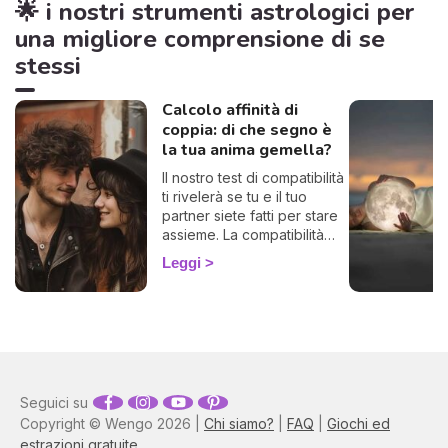
🌟 i nostri strumenti astrologici per
una migliore comprensione di se
stessi
Calcolo affinità di
coppia: di che segno è
la tua anima gemella?
Il nostro test di compatibilità
ti rivelerà se tu e il tuo
partner siete fatti per stare
assieme. La compatibilità
zodiacale è uno strumento
Leggi
formidabile per scoprire di
che segno è la tua anima
gemella, la persona perfetta
con la quale trascorrere
tutta la tua vita. Calcola
gratuitamente la tua affinità
di coppia, ti basterà
Seguici su
conoscere il tuo segno e
Copyright © Wengo 2026 |
Chi siamo?
|
FAQ
|
Giochi ed
quello del tuo partner o
aspirante tale. 💓
estrazioni gratuite