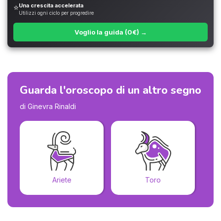
Una crescita accelerata
⭐
Utilizzi ogni ciclo per progredire
Voglio la guida (0€) →
Guarda l'oroscopo di un altro segno
di Ginevra Rinaldi
Ariete
Toro