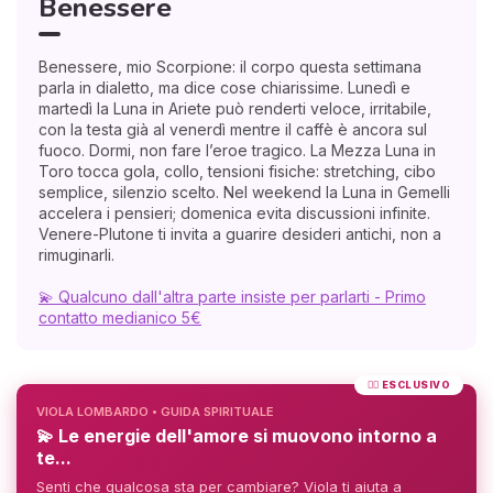
Benessere
Benessere, mio Scorpione: il corpo questa settimana
parla in dialetto, ma dice cose chiarissime. Lunedì e
martedì la Luna in Ariete può renderti veloce, irritabile,
con la testa già al venerdì mentre il caffè è ancora sul
fuoco. Dormi, non fare l’eroe tragico. La Mezza Luna in
Toro tocca gola, collo, tensioni fisiche: stretching, cibo
semplice, silenzio scelto. Nel weekend la Luna in Gemelli
accelera i pensieri; domenica evita discussioni infinite.
Venere-Plutone ti invita a guarire desideri antichi, non a
rimuginarli.
💫 Qualcuno dall'altra parte insiste per parlarti - Primo
contatto medianico 5€
❤️‍🔥 ESCLUSIVO
VIOLA LOMBARDO • GUIDA SPIRITUALE
💫 Le energie dell'amore si muovono intorno a
te...
Senti che qualcosa sta per cambiare? Viola ti aiuta a