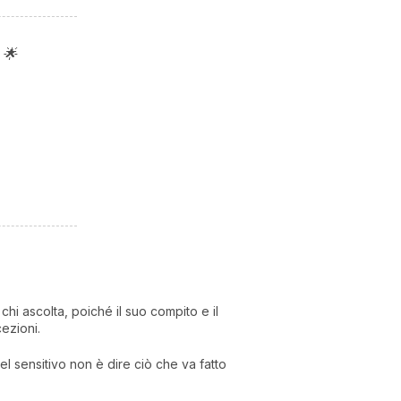
 🌟
I 
e
pr
r
chi ascolta, poiché il suo compito e il
al
cezioni.
0
el sensitivo non è dire ciò che va fatto