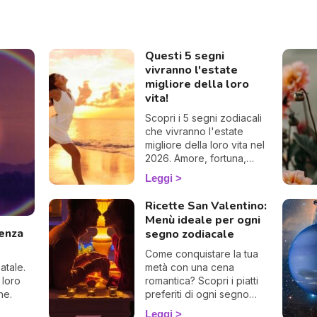
S
c
Questi 5 segni
vivranno l'estate
migliore della loro
vita!
Scopri i 5 segni zodiacali
che vivranno l'estate
migliore della loro vita nel
2026. Amore, fortuna,
successo e grandi svolte:
Leggi
gli astri favoriscono questi
segni
Ricette San Valentino:
Menù ideale per ogni
uenza
segno zodiacale
Come conquistare la tua
atale.
metà con una cena
 loro
romantica? Scopri i piatti
he.
preferiti di ogni segno
zodiacale, perfetti per
Leggi