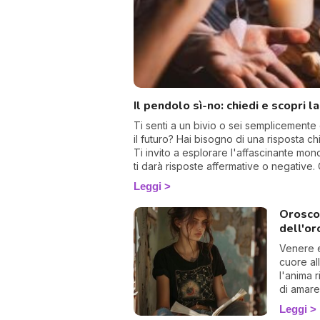
Il pendolo sì-no: chiedi e scopri l
Ti senti a un bivio o sei semplicemente 
il futuro? Hai bisogno di una risposta ch
Ti invito a esplorare l'affascinante mo
ti darà risposte affermative o negative. 
un devoto, potrebbe illuminarti in mod
Leggi
Oroscop
dell'or
Venere en
cuore al
l'anima 
di amare
Leggi