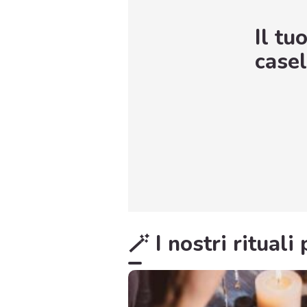
Il tu
casel
🪄 I nostri ritual