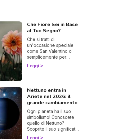
coprilo subito, chiedilo alla sfera di
ristallo di Astocenter!
Che Fiore Sei in Base
al Tuo Segno?
Che si tratti di
un'occasione speciale
come San Valentino o
semplicemente per
rallegrare la quotidianità,
Leggi
la scelta dei fiori può
spesso rivelarsi un vero
rompicapo. Ginevra
Rinaldi, la nostra
Nettuno entra in
astrologa, ti guida nella
Ariete nel 2026: il
scelta indicandoti il fiore
grande cambiamento
che corrisponde a
ciascun segno zodiacale
Ogni pianeta ha il suo
e il suo significato.
simbolismo! Conoscete
Successo garantito!
quello di Nettuno?
Scoprite il suo significato
in astrologia.
Leggi