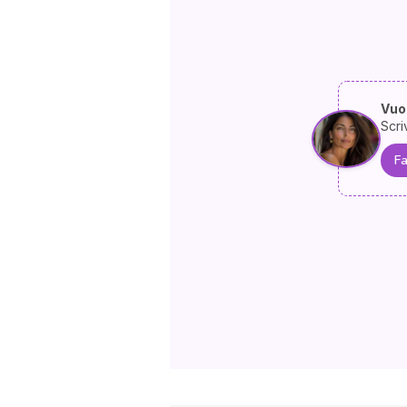
Vuoi
Scri
Fa