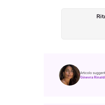
Rit
Articolo suggeri
Ginevra Rinald