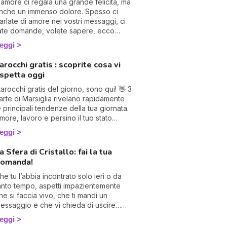
'amore ci regala una grande felicità, ma
nche un immenso dolore. Spesso ci
arlate di amore nei vostri messaggi, ci
ate domande, volete sapere, ecco
erché abbiamo deciso di creare
eggi
uesta speciale pagina di
hiaroveggenza sull'amore. Letture dei
arocchi gratis : scoprite cosa vi
arocchi dell'amore, compatibilità,
spetta oggi
onsigli... troverai tutto qui, buon
ivertimento! 💖
 tarocchi gratis del giorno, sono qui! 👋 3
arte di Marsiglia rivelano rapidamente
e principali tendenze della tua giornata.
more, lavoro e persino il tuo stato
'animo: saprai tutto. Concentrati e gira 3
eggi
arte per scoprire cosa ti riserva la
iornata
a Sfera di Cristallo: fai la tua
omanda!
he tu l’abbia incontrato solo ieri o da
anto tempo, aspetti impazientemente
he si faccia vivo, che ti mandi un
essaggio e che vi chieda di uscire…
a nulla, per il momento tutto tace. Sei
eggi
roprio sicuro che stia pensando a te?