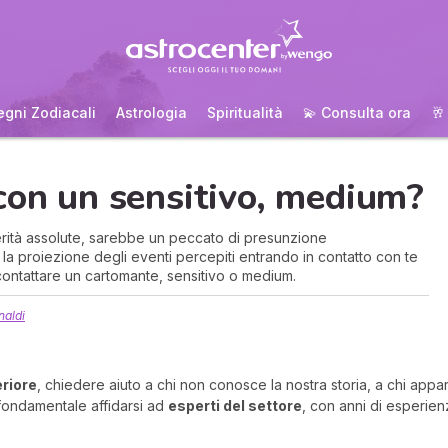
egni Zodiacali
Astrologia
Spiritualità
💫 Consulta ora
🥂
con un sensitivo, medium?
erità assolute, sarebbe un peccato di presunzione
a proiezione degli eventi percepiti entrando in contatto con te
ontattare un cartomante, sensitivo o medium.
naldi
eriore
, chiedere aiuto a chi non conosce la nostra storia, a chi app
 fondamentale affidarsi ad
esperti del settore
, con anni di esperien