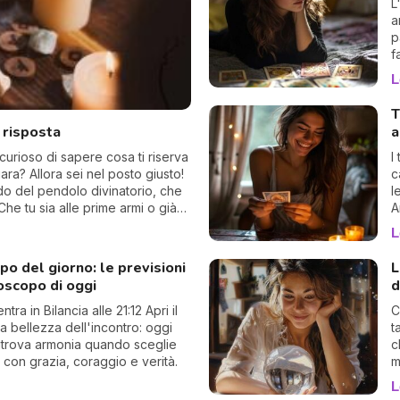
L
a
p
f
p
L
q
c
T
t
a risposta
a
c
d
curioso di sapere cosa ti riserva
I
iara? Allora sei nel posto giusto!
c
ndo del pendolo divinatorio, che
l
Che tu sia alle prime armi o già
A
o sorprendente.
d
L
c
g
o del giorno: le previsioni
L
oscopo di oggi
d
tra in Bilancia alle 21:12 Apri il
C
la bellezza dell'incontro: oggi
t
ritrova armonia quando sceglie
c
 con grazia, coraggio e verità.
m
M
L
p