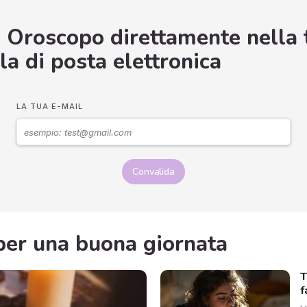
o Oroscopo direttamente nella 
la di posta elettronica
LA TUA E-MAIL
Convalida
i per una buona giornata
T
f