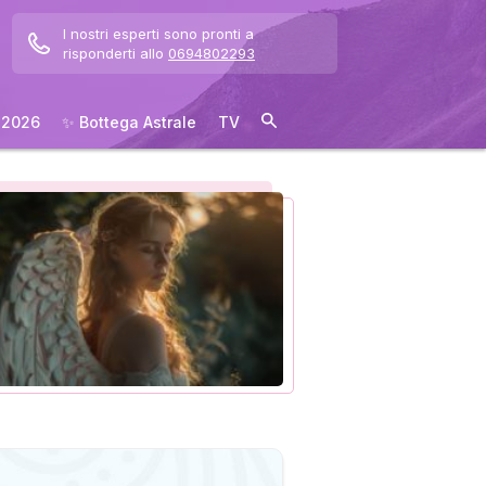
I nostri esperti sono pronti a
risponderti allo
0694802293
 2026
✨ Bottega Astrale
TV