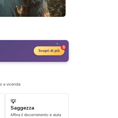
✦
1
Scopri di più
no a vicenda:
💡
Saggezza
Affina il discernimento e aiuta