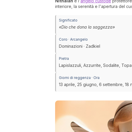
Nithaiah
è l'
angelo custode
protettore 
interiore, la serenità e l'apertura del cu
Significato
«Dio che dona la saggezza»
Coro · Arcangelo
Dominazioni · Zadkiel
Pietra
Lapislazzuli, Azzurrite, Sodalite, Topa
Giorni di reggenza · Ora
13 aprile, 25 giugno, 6 settembre, 1