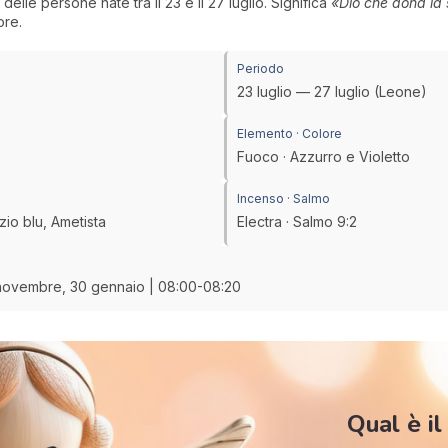
delle persone nate tra il 23 e il 27 luglio. Significa
«Dio che dona la
ore.
Periodo
23 luglio — 27 luglio (Leone)
Elemento · Colore
Fuoco · Azzurro e Violetto
Incenso · Salmo
zio blu, Ametista
Electra · Salmo 9:2
8 novembre, 30 gennaio | 08:00-08:20
Qual è il