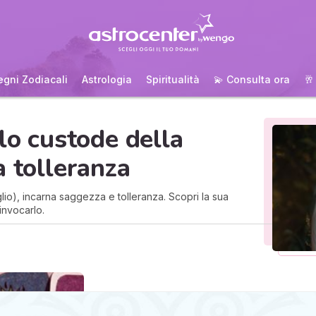
egni Zodiacali
Astrologia
Spiritualità
💫 Consulta ora
🥂
lo custode della
a tolleranza
lio), incarna saggezza e tolleranza. Scopri la sua
invocarlo.