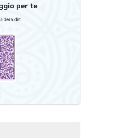
ggio per te
idera dirti.
I 
e
pr
r
al
0