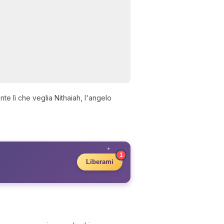
te lì che veglia Nithaiah, l'angelo
✦
1
Liberami