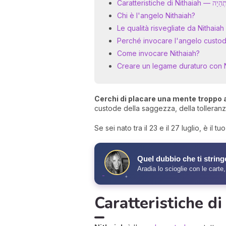
Caratteristiche di Nithaiah — 
Chi è l'angelo Nithaiah?
Le qualità risvegliate da Nithaiah
Perché invocare l'angelo custod
Come invocare Nithaiah?
Creare un legame duraturo con N
Cerchi di placare una mente troppo a
custode della saggezza, della tolleranz
Se sei nato tra il 23 e il 27 luglio, è il 
✧
Quel dubbio che ti string
Aradia lo scioglie con le carte,
✦