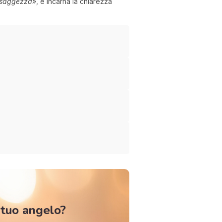
 saggezza»
, e incarna la chiarezza
 tuo angelo?