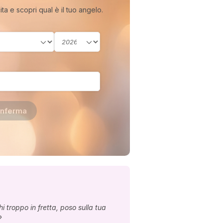
cita e scopri qual è il tuo angelo.
nferma
 troppo in fretta, poso sulla tua
»