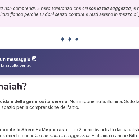
ra non comprendi. È nella tolleranza che cresce la tua saggezza, e 
tuo fianco perché tu doni senza contare e resti sereno in mezzo al
✦ ✦ ✦
a un messaggio 😇
o ascolta per te.
haiah?
ucida e della generosità serena.
Non impone nulla: illumina. Sotto la
 lo spazio per la comprensione dell'altro.
acro dello Shem HaMephorash
— i 72 nomi divini tratti dai cabalist
tteralmente con
«Dio che dona la saggezza»
. È chiamato anche Nith-