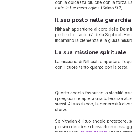
con la dolcezza più che con la forza. La
tutte le tue meraviglie»
(Salmo 9:2).
Il suo posto nella gerarchia
Nithaiah appartiene al coro delle
Domin
posti sotto l'autorità della Sephirah He
incarnano la clemenza e la giusta misur
La sua missione spirituale
La missione di Nithaiah è riportare l'eq
con il cuore tanto quanto con la testa.
Questo angelo favorisce la stabilità psi
i pregiudizi e apre a una tolleranza att
stessi. Al suo fianco, la generosità div
sforzo.
Se Nithaiah è il tuo angelo protettore, 
persino decidere di inviarti un messaggi