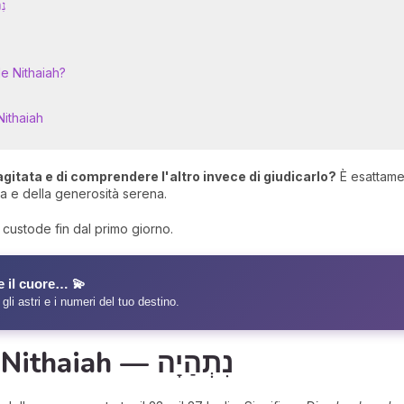
נִתְהַיָה
e Nithaiah?
ithaiah
gitata e di comprendere l'altro invece di giudicarlo?
È esattamen
a e della generosità serena.
tuo custode fin dal primo giorno.
e il cuore… 💫
 gli astri e i numeri del tuo destino.
Caratteristiche di Nithaiah — נִתְהַיָה