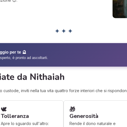
nzione 😉.
✦ ✦ ✦
gio per te 🔮
erto, è pronto ad ascoltarti.
iate da Nithaiah
stode, inviti nella tua vita quattro forze interiori che si rispondo
🕊️
🎁
Tolleranza
Generosità
Apre lo sguardo sull'altro:
Rende il dono naturale e