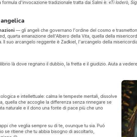
 formula d'invocazione tradizionale tratta dai Salmi è:
«Ti loderò, Si
 angelica
azioni
— gli angeli che governano l'ordine del cosmo e trasmettono a
sed, quarta emanazione dell'Albero della Vita, quella della misericor
a. Il suo arcangelo reggente è Zadkiel, l'arcangelo della misericordi
uilibrio là dove regnano il dubbio, la fretta e il giudizio. Aiuta a v
cologica e intellettuale: calma le tempeste mentali, dissolve
iva, quella che accoglie la differenza senza rinnegare se
enta naturale e il dono una fonte di pace più che uno
sappi che veglia sempre su di te, ovunque tu sia. Può
o se ritiene che tu abbia bisogno di ascoltarlo,