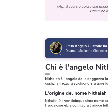
«Apri il cuore a coloro che anco
Cammino al 
✧
Il tuo Angelo Custode h
Dharma, Medium e Channeler, l
✦
Chi è l'angelo Nit
Nithaiah è l'angelo della saggezza l
giudizi affrettati si sciolgono e si apre
L'origine del nome Nithaiah
Nithaiah è il
venticinquesimo nome s
Il suo nome ebraico
נִתְהַיָה
si traduce le