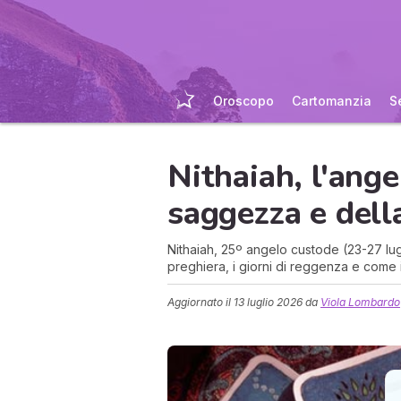
Oroscopo
Cartomanzia
S
Nithaiah, l'ange
saggezza e dell
Nithaiah, 25º angelo custode (23-27 lug
preghiera, i giorni di reggenza e come 
Aggiornato il
13 luglio 2026
da
Viola Lombardo