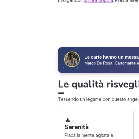
rivolgendoti
un'ora doppia
. Presta atte
✧
Le carte hanno un messag
Marco De Rosa, Cartomante esp
✦
Le qualità risvegl
Tessendo un legame con questo angelo cu
🧘
Serenità
Placa la mente agitata e