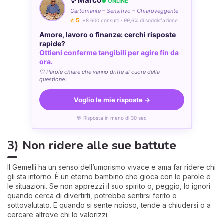
✨ Marco
● ONLINE
Cartomante – Sensitivo – Chiaroveggente
⭐ 5
· +8 600 consulti · 99,6% di soddisfazione
Amore, lavoro o finanze: cerchi risposte
rapide?
Ottieni conferme tangibili per agire fin da
ora.
🤍 Parole chiare che vanno dritte al cuore della
questione.
Voglio le mie risposte →
💬 Risposta in meno di 30 sec
3) Non ridere alle sue battute
Il Gemelli ha un senso dell’umorismo vivace e ama far ridere chi
gli sta intorno. È un eterno bambino che gioca con le parole e
le situazioni. Se non apprezzi il suo spirito o, peggio, lo ignori
quando cerca di divertirti, potrebbe sentirsi ferito o
sottovalutato. E quando si sente noioso, tende a chiudersi o a
cercare altrove chi lo valorizzi.