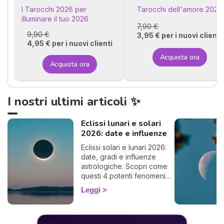
I Tarocchi 2026 per
Tarocchi dell'amore 2026
illuminare il tuo 2026
7,90 €
9,90 €
3,95 € per i nuovi clienti
4,95 € per i nuovi clienti
Acquista ora
Acquista ora
I nostri ultimi articoli ✨
Eclissi lunari e solari
2026: date e influenze
Eclissi solari e lunari 2026:
date, gradi e influenze
astrologiche. Scopri come
questi 4 potenti fenomeni
agiscono sulla tua vita.
Leggi