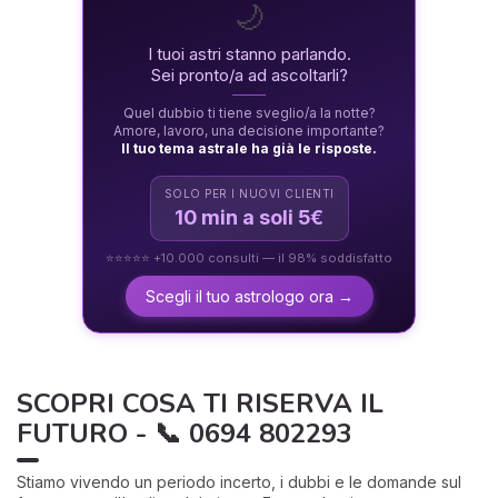
🌙
I tuoi astri stanno parlando.
Sei pronto/a ad ascoltarli?
Quel dubbio ti tiene sveglio/a la notte?
Amore, lavoro, una decisione importante?
Il tuo tema astrale ha già le risposte.
SOLO PER I NUOVI CLIENTI
10 min a soli 5€
⭐⭐⭐⭐⭐ +10.000 consulti — il 98% soddisfatto
Scegli il tuo astrologo ora →
SCOPRI COSA TI RISERVA IL
FUTURO - 📞 0694 802293
Stiamo vivendo un periodo incerto, i dubbi e le domande sul