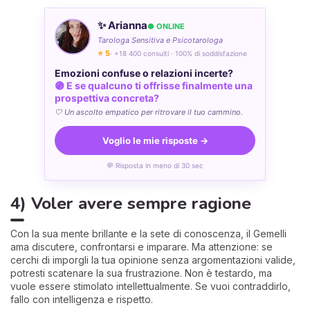
✨ Arianna
● ONLINE
Tarologa Sensitiva e Psicotarologa
⭐ 5
· +18 400 consulti · 100% di soddisfazione
Emozioni confuse o relazioni incerte?
🟣 E se qualcuno ti offrisse finalmente una
prospettiva concreta?
🤍 Un ascolto empatico per ritrovare il tuo cammino.
Voglio le mie risposte →
💬 Risposta in meno di 30 sec
4) Voler avere sempre ragione
Con la sua mente brillante e la sete di conoscenza, il Gemelli
ama discutere, confrontarsi e imparare. Ma attenzione: se
cerchi di imporgli la tua opinione senza argomentazioni valide,
potresti scatenare la sua frustrazione. Non è testardo, ma
vuole essere stimolato intellettualmente. Se vuoi contraddirlo,
fallo con intelligenza e rispetto.