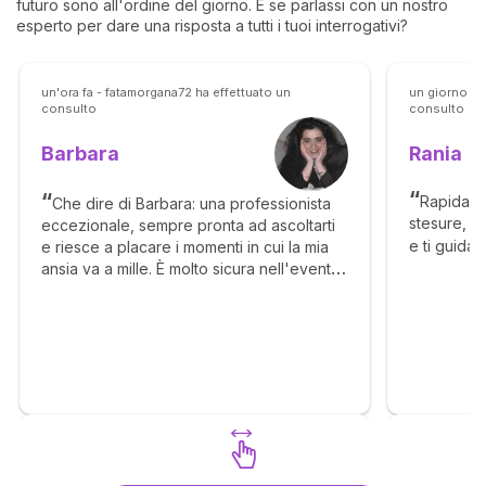
futuro sono all'ordine del giorno. E se parlassi con un nostro
esperto per dare una risposta a tutti i tuoi interrogativi?
un'ora fa - fatamorgana72 ha effettuato un
un giorno fa
consulto
consulto
Rania
Barbara
Rapida, 
Che dire di Barbara: una professionista
stesure, ma
eccezionale, sempre pronta ad ascoltarti
e ti guida
e riesce a placare i momenti in cui la mia
ansia va a mille. È molto sicura nell'evento
che Si verificherà secondo lei. Stasera
abbiamo visto un piccolissimo segnale per
cui mi sento di essere fiduciosa in ciò che
lei vede. Affidatevi a lei senza indugio