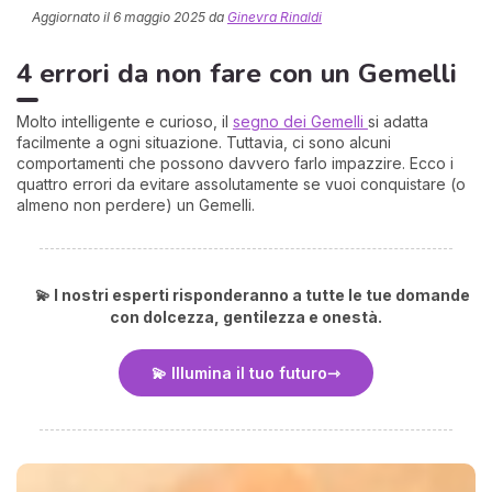
Aggiornato il
6 maggio 2025
da
Ginevra Rinaldi
4 errori da non fare con un Gemelli
Molto intelligente e curioso, il
segno dei Gemelli
si adatta
facilmente a ogni situazione. Tuttavia, ci sono alcuni
comportamenti che possono davvero farlo impazzire. Ecco i
quattro errori da evitare assolutamente se vuoi conquistare (o
almeno non perdere) un Gemelli.
I 
e
pr
r
💫 I nostri esperti risponderanno a tutte le tue domande
al
con dolcezza, gentilezza e onestà.
0
💫 Illumina il tuo futuro