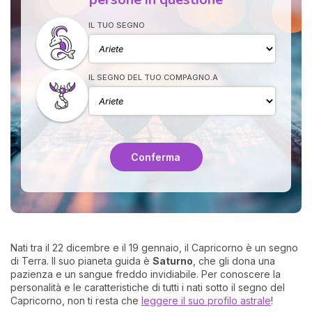
IL TUO SEGNO
IL SEGNO DEL TUO COMPAGNO.A
I 
e
Conferma
pr
r
al
0
Nati tra il 22 dicembre e il 19 gennaio, il Capricorno è un segno
di Terra. Il suo pianeta guida è
Saturno
, che gli dona una
pazienza e un sangue freddo invidiabile. Per conoscere la
personalità e le caratteristiche di tutti i nati sotto il segno del
Capricorno, non ti resta che
leggere il suo profilo astrale
!