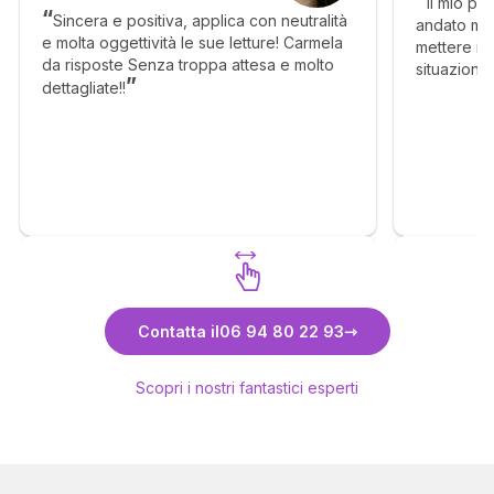
Il mio pr
Sincera e positiva, applica con neutralità
andato mol
e molta oggettività le sue letture! Carmela
mettere in 
da risposte Senza troppa attesa e molto
situazione
dettagliate!!
senso, ma c
molto megl
Scopri Carmela
Contatta il
06 94 80 22 93
Scopri i nostri fantastici esperti