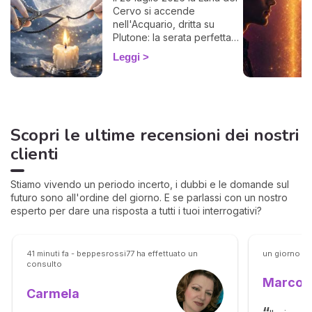
Cervo si accende
nell'Acquario, dritta su
Plutone: la serata perfetta
per liberarti da un legame
Leggi
che ti prosciuga.
Scopri le ultime recensioni dei nostri
clienti
Stiamo vivendo un periodo incerto, i dubbi e le domande sul
futuro sono all'ordine del giorno. E se parlassi con un nostro
esperto per dare una risposta a tutti i tuoi interrogativi?
41 minuti fa - beppesrossi77 ha effettuato un
un giorno fa
consulto
Marco
Carmela