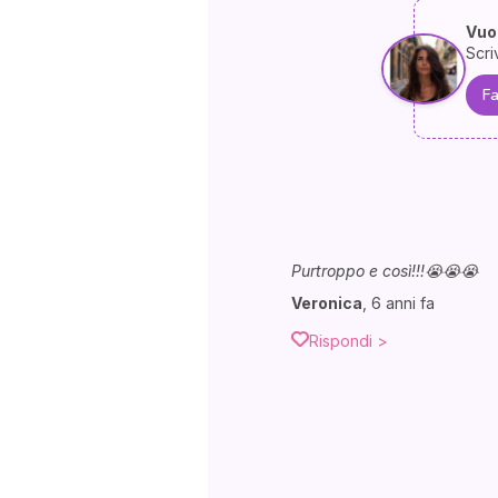
Vuoi
Scri
Fa
Purtroppo e così!!!😭😭😭
Veronica
,
6 anni fa
Rispondi >