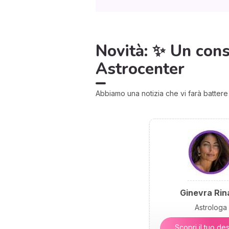
Novità: ✨ Un consu
Astrocenter
Abbiamo una notizia che vi farà battere il
Ginevra Rina
Astrologa
Scopri il tuo des