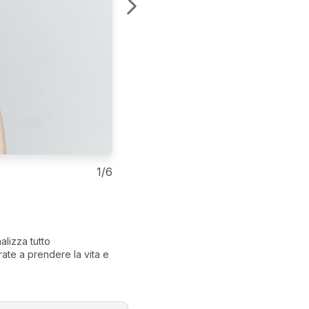
1/6
CAPRICORNO
HA BISOGNO D
alizza tutto
Il
Capricorno
può essere mo
rate a prendere la vita e
guadagnarsi la fiducia di un
diverse da lui.