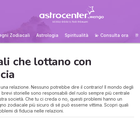
egni Zodiacali
Astrologia
Spiritualità
💫 Consulta ora
🥂
ali che lottano con
cia
i una relazione. Nessuno potrebbe dire il contrario! Il mondo degli
e brevi storielle sono responsabili del ruolo sempre più centrale
stra società. Che tu ci creda o no, questi problemi hanno un
gno zodiacale più sicuro di sé può esserne vittima. Scopri quali
blemi di fiducia nelle relazioni.