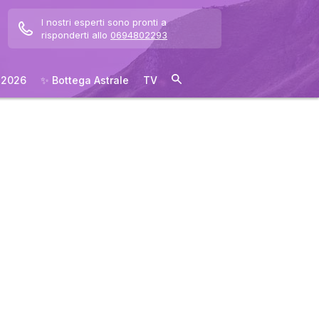
I nostri esperti sono pronti a
risponderti allo
0694802293
 2026
✨ Bottega Astrale
TV