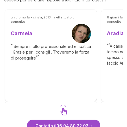
un giorno fa - cinzia_2013 ha effettuato un
6 giorni fa 
consulto
consulto
Aradia
Carmela
A causa d
Sempre molto professionale ed empatica
tempo non 
. Grazie per i consigli . Troveremo la forza
spesso com
di proseguire
faccio Ara
scelte. Ne
ragione su
professiona
Scopri Carmela
Contatta il
06 94 80 22 93