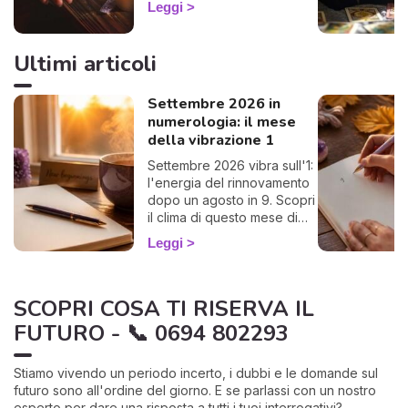
Leggi
nel posto giusto! Ti invito a
esplorare l'affascinante
mondo del pendolo
Ultimi articoli
divinatorio, che ti darà
risposte affermative o
Settembre 2026 in
negative. Che tu sia alle
prime armi o già un devoto,
numerologia: il mese
potrebbe illuminarti in modo
della vibrazione 1
sorprendente.
Settembre 2026 vibra sull'1:
l'energia del rinnovamento
dopo un agosto in 9. Scopri
il clima di questo mese di
rientro e come
Leggi
approfittarne. 🌱
SCOPRI COSA TI RISERVA IL
FUTURO - 📞 0694 802293
Stiamo vivendo un periodo incerto, i dubbi e le domande sul
futuro sono all'ordine del giorno. E se parlassi con un nostro
esperto per dare una risposta a tutti i tuoi interrogativi?