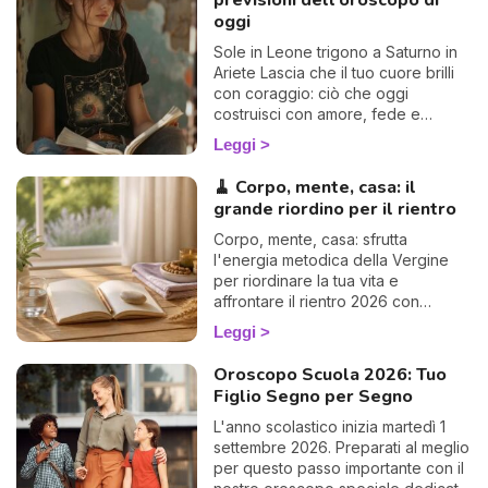
previsioni dell'oroscopo di
oggi
Sole in Leone trigono a Saturno in
Ariete Lascia che il tuo cuore brilli
con coraggio: ciò che oggi
costruisci con amore, fede e
disciplina può diventare una luce
Leggi
duratura nel tuo cammino.
🧹 Corpo, mente, casa: il
grande riordino per il rientro
I 
Corpo, mente, casa: sfrutta
e
l'energia metodica della Vergine
pr
per riordinare la tua vita e
r
affrontare il rientro 2026 con
al
leggerezza. La guida di Ema.
0
Leggi
Oroscopo Scuola 2026: Tuo
Figlio Segno per Segno
L'anno scolastico inizia martedì 1
settembre 2026. Preparati al meglio
per questo passo importante con il